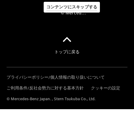
esperando
コンテンツにスキップする
Clase A
© Mercedes-Benz Japan. , Stern Tsukuba Co., Ltd.
Special
Edition
Nuevo GLB
Nuevo GLC
Eléctrico
Empresas
Nuevo CLA
Shooting
Brake